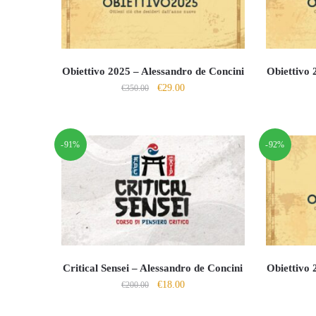
Obiettivo 2025 – Alessandro de Concini
Obiettivo 
Il
Il
€
29.00
€
350.00
prezzo
prezzo
originale
attuale
era:
è:
-91%
-92%
€350.00.
€29.00.
Critical Sensei – Alessandro de Concini
Obiettivo 
Il
Il
€
18.00
€
200.00
prezzo
prezzo
originale
attuale