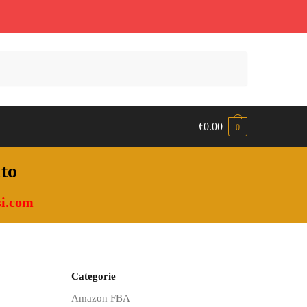
€
0.00
0
nto
i.com
Categorie
Amazon FBA