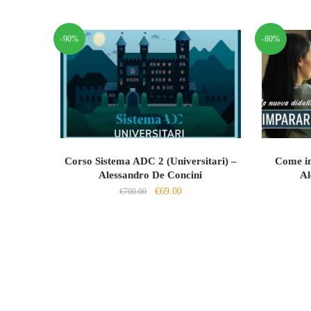
era:
è:
€200.00.
€18.00.
-90%
-80%
Corso Sistema ADC 2 (Universitari) –
Come im
Alessandro De Concini
Al
Il
Il
€
69.00
€
700.00
prezzo
prezzo
originale
attuale
era:
è:
€700.00.
€69.00.