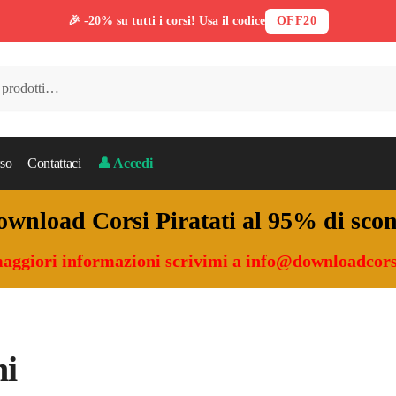
🎉 -20% su tutti i corsi! Usa il codice
OFF20
so
Contattaci
👤 Accedi
wnload Corsi Piratati al 95% di sco
aggiori informazioni scrivimi a
info@downloadcors
ni