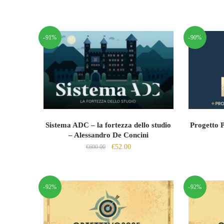
-91%
-90%
Sistema ADC – la fortezza dello studio
Progetto 
– Alessandro De Concini
Il
Il
€
52.00
€
600.00
prezzo
prezzo
originale
attuale
era:
è:
-92%
-92%
€600.00.
€52.00.