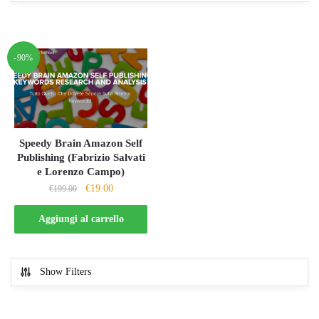
-90%
Speedy Brain Amazon Self
Publishing (Fabrizio Salvati
e Lorenzo Campo)
Il
Il
€
19.00
€
199.00
prezzo
prezzo
originale
attuale
Aggiungi al carrello
era:
è:
€199.00.
€19.00.
Show Filters