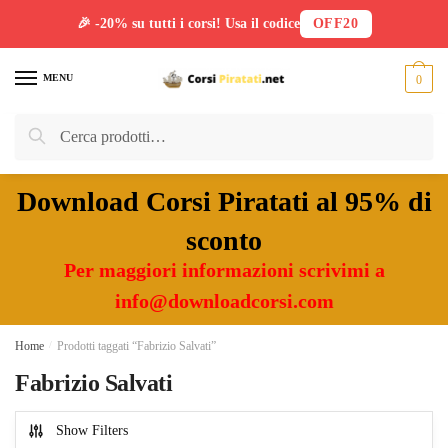
🎉 -20% su tutti i corsi! Usa il codice
OFF20
Skip
Skip
to
to
MENU
0
navigation
content
Cerca:
Cerca
Download Corsi Piratati al 95% di
sconto
Per maggiori informazioni scrivimi a
info@downloadcorsi.com
Home
/
Prodotti taggati “Fabrizio Salvati”
Fabrizio Salvati
Show Filters