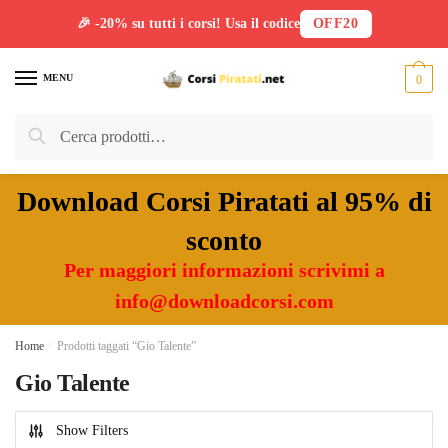
🎉 -20% su tutti i corsi! Usa il codice
OFF20
Skip
Skip
to
to
MENU
0
navigation
content
Cerca:
Cerca
Download Corsi Piratati al 95% di
sconto
Per maggiori informazioni scrivimi a
info@downloadcorsi.com
Home
/
Prodotti taggati “Gio Talente”
Gio Talente
Show Filters