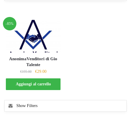
-85%
AnonimaVenditori di Gio
Talente
Il
Il
€
29.00
€
195.00
prezzo
prezzo
originale
attuale
Aggiungi al carrello
era:
è:
€195.00.
€29.00.
Show Filters