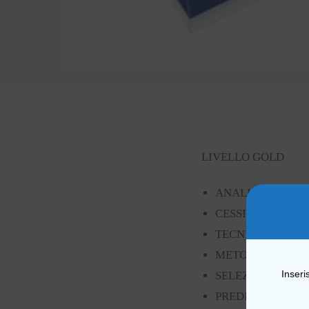
LIVELLO GOLD
ANALISI ZONA I
CESSIONE PREL
TECNICHE DI SE
METODI PER STU
Inseri
SELEZIONARE VE
PREDISPORRE OF