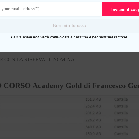
RTE CON O SENZA ANTICIPO
Inviami il co
AM PROFESSIONISTI
 COMPROMESSO E FARSI PAGARE .
Non mi interessa
E PROPOSTA DI ACQUISTO CON OPZIONE DI RIVENDIT
La tua email non verrà comunicata a nessuno e per nessuna ragione.
E COMPROMESSO CON COSENGNA CHIAVI E ESONERO RE
 LA CESSIONE DEL COMPROMESSO E INCASSARE I SOLD
 CON LA RISERVA DI NOMINA
ORSO Academy Gold di Francesco Gen