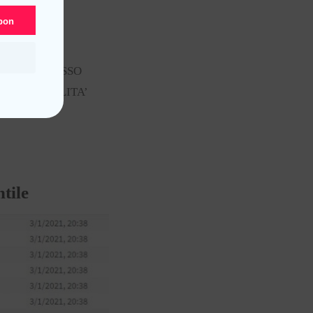
upon
A COMPROMESSO
SPONSABILITA’
I
tile