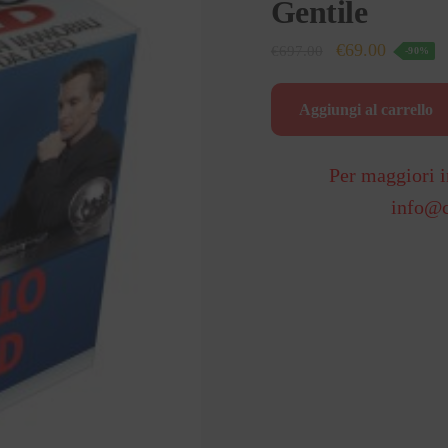
Gentile
Il
Il
€
69.00
€
697.00
-90%
prezzo
prezzo
originale
attuale
Aggiungi al carrello
era:
è:
€697.00.
€69.00.
Per maggiori i
info@c