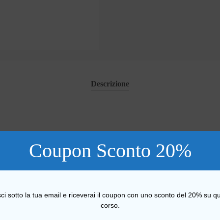
Descrizione
DEALE DI INVESTIMENTO
Coupon Sconto 20%
IMINARE
LEZIONE DI IMMOBILE VIA PER VIA
DIARE I PREZZI A MQ
sci sotto la tua email e riceverai il coupon con uno sconto del 20% su qu
NDITORI MOTIVATI
corso.
FERTE CREATIVE