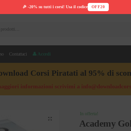
🎉 -20% su tutti i corsi! Usa il codice
OFF20
so
Contattaci
👤 Accedi
wnload Corsi Piratati al 95% di sco
aggiori informazioni scrivimi a
info@downloadcors
In offerta!
🔍
Academy Gol