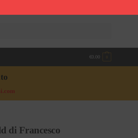
€
0.00
0
nto
i.com
d di Francesco