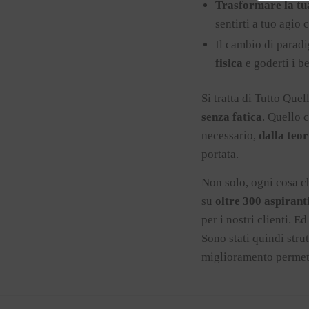
Trasformare la tua
sentirti a tuo agio 
Il cambio di paradi
fisica
e goderti i b
Si tratta di Tutto Qu
senza fatica
. Quello 
necessario,
dalla teor
portata.
Non solo, ogni cosa ch
su
oltre 300 aspirant
per i nostri clienti. 
Sono stati quindi stru
miglioramento permett