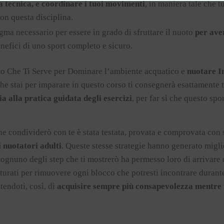
 tecnica, e coordinare i tuoi movimenti
, in maniera tale che 
con questa disciplina.
gma necessario per essere in grado di sfruttare il nuoto
per ave
enefici di uno sport completo e sicuro.
ello Che Ti Serve per Dominare l’ambiente acquatico e
nuotare In
che stai per imparare in questo corso ti consegnerà esattamente t
ia alla pratica guidata degli esercizi
, per far sì che questo spor
e condividerò con te è stata testata, provata e comprovata con s
i nuotatori adulti
. Queste stesse strategie hanno generato migli
Ed ognuno degli step che ti mostrerò ha permesso loro di arrivare
tturati per rimuovere ogni blocco che potresti incontrare durante
endoti, così, di
acquisire sempre più consapevolezza mentre 