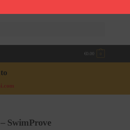
€
0.00
0
nto
i.com
 – SwimProve