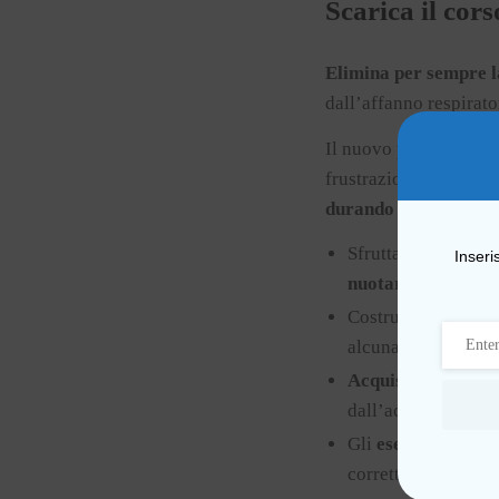
Scarica il co
Elimina per sempre l
dall’affanno respirato
Il nuovo
programma 
frustrazioni, anche se 
durando meno fatica
Sfruttare la nostra
Inseri
nuotare più a lung
Costruire o ristrutt
alcuna tipologia d
Acquisire una resp
dall’acqua.
Gli
esercizi pratic
correttamente, nuo