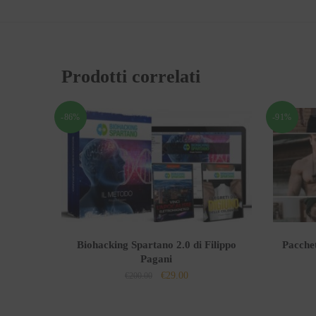
Prodotti correlati
-86%
-91%
Biohacking Spartano 2.0 di Filippo
Pacche
Pagani
Il
Il
€
29.00
€
200.00
prezzo
prezzo
originale
attuale