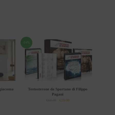
-94%
agiacoma
Testosterone da Spartano di Filippo
Pagani
Il
Il
€
19.00
o
€
335.00
prezzo
prezzo
le
originale
attuale