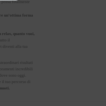
tu possa finalmente
re un’ottima forma
 relax, quanto vuoi,
utto il
t diventi alla tua
traordinari risultati
oramenti incredibili
 dove sono oggi.
 il tuo percorso di
nuoti.