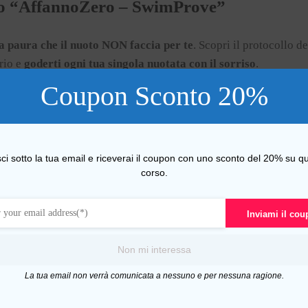
rso “AffannoZero – SwimProve”
a paura che il nuoto NON faccia per te
. Scopri il protocollo d
rio e
goderti ogni tua singola nuotata con il sorriso
.
Coupon Sconto 20%
formativo targato Swimprove
che ti porterà a nuotare in con
sei un adulto e parti da zero. Riuscirai così a
fare più vasche, 
!
 strategia respiratoria per eliminare definitivamente l’affanno e
sci sotto la tua email e riceverai il coupon con uno sconto del 20% su qu
corso.
o, con meno fatica
.
urare la tua nuotata per
acquisire finalmente le capacità di nu
i problema.
Inviami il co
irazione acquatica inconsapevole, e naturale
, proprio come h
Non mi interessa
i step-by-step da fare in acqua
per demolire i vecchi errori ed 
La tua email non verrà comunicata a nessuno e per nessuna ragione.
tando con armonia e agilità.