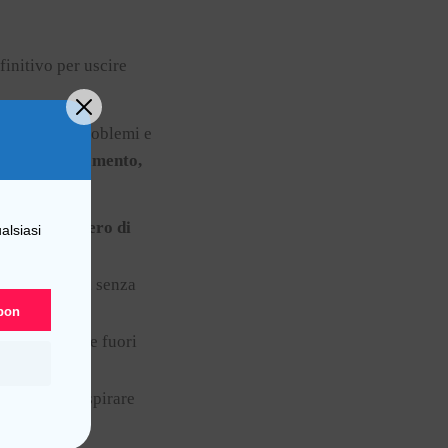
efinitivo per uscire
tinuo senza problemi e
ad ogni allenamento,
diventare libero di
alsiasi
otare a lungo
, senza
upon
ai attualmente fuori
imparare a respirare