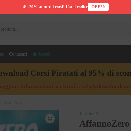
🎉 -20% su tutti i corsi! Usa il codice
OFF20
so
Contattaci
👤 Accedi
wnload Corsi Piratati al 95% di sco
aggiori informazioni scrivimi a
info@downloadcors
 – SwimProve
In offerta!
🔍
AffannoZero