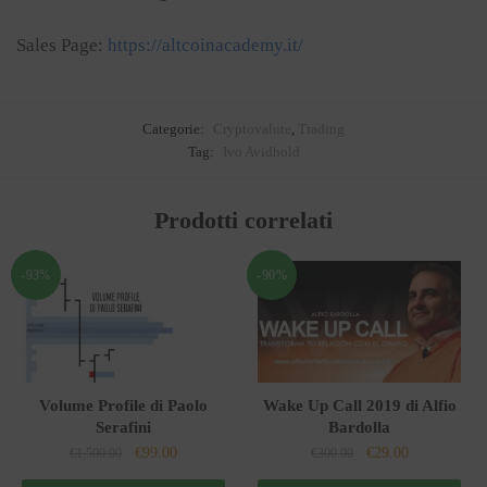
Sales Page:
https://altcoinacademy.it/
Categorie:
Cryptovalute
,
Trading
Tag:
Ivo Avidhold
Prodotti correlati
-93%
-90%
Volume Profile di Paolo
Wake Up Call 2019 di Alfio
Serafini
Bardolla
Il
Il
Il
Il
€
99.00
€
29.00
€
1,500.00
€
300.00
prezzo
prezzo
prezzo
prezzo