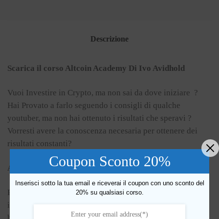
Descrizione
Scarica il corso Altcoin Academy Di Ivo Avidhold
Vuoi Investire in Crypto, ma non sai da dove iniziare ?
Hai Provato a farlo seguendo i consigli di qualche
youtuber, ma non hai ottenuto i risultati che speravi ?
Vorresti avere la conoscenza necesaria per ottenere dei
risultati constanti?
Coupon Sconto 20%
ALTCOIN ACADEMY
Inserisci sotto la tua email e riceverai il coupon con uno sconto del
Perché sono tra i pochissimi che in un mercato volatile e
20% su qualsiasi corso.
influenzabile da un tweet di qualche personaggio famoso
ho sempre predicato la calma.