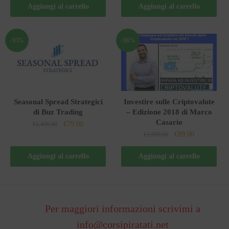
originale
attuale
originale
attuale
Aggiungi al carrello
Aggiungi al carrello
era:
è:
era:
è:
€1,500.00.
€99.00.
€300.00.
€29.00.
-95%
-96%
Seasonal Spread Strategici
Investire sulle Criptovalute
di Buz Trading
– Edizione 2018 di Marco
Casario
Il
Il
€
79.00
€
1,490.00
Il
Il
€
89.00
prezzo
prezzo
€
1,999.00
prezzo
prezzo
originale
attuale
originale
attuale
Aggiungi al carrello
Aggiungi al carrello
era:
è:
era:
è:
€1,490.00.
€79.00.
€1,999.00.
€89.00.
Per maggiori informazioni scrivimi a
info@corsipiratati.net