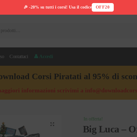
🎉 -20% su tutti i corsi! Usa il codice
OFF20
so
Contattaci
👤 Accedi
wnload Corsi Piratati al 95% di sco
aggiori informazioni scrivimi a
info@downloadcors
In offerta!
🔍
Big Luca – Of