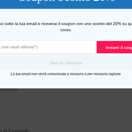
so Big Luca – Offertona di Natale
, controverse, sincere e allarmanti lezioni imparate in trincea i
sci sotto la tua email e riceverai il coupon con uno sconto del 20% su qu
 nel tuo inconscio il MINDSET dell’imprenditore PROFITTEVO
corso.
Inviami il co
e (o un professionista) sopravvissuto a questo feroce 2021, il 
Non mi interessa
de i seguenti corsi :
La tua email non verrà comunicata a nessuno e per nessuna ragione.
lionaria
o
o al Comando