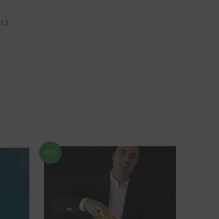
912
-92%