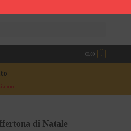
€
0.00
0
nto
i.com
fertona di Natale