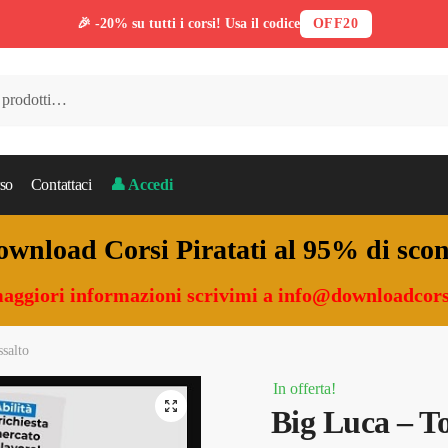
🎉 -20% su tutti i corsi! Usa il codice
OFF20
so
Contattaci
👤 Accedi
wnload Corsi Piratati al 95% di sco
aggiori informazioni scrivimi a
info@downloadcors
salto
In offerta!
🔍
Big Luca – T