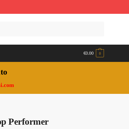
€
0.00
0
nto
i.com
op Performer