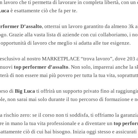
 un lavoro che ti permetta di lavorare in completa libertà, con u
Luca
è esattamente ciò che fa per te.
rformer D’assalto
, otterrai un lavoro garantito da almeno 3k 
go. Grazie alla vasta lista di aziende con cui collaboriamo, i nos
’opportunità di lavoro che meglio si adatta alle tue esigenze.
so esclusivo al nostro MARKETPLACE “trova lavoro”, dove 203 
 nuovi
top performer d’assalto
. Non solo, imparerai anche la sk
erà di non essere mai più povero per tutta la tua vita, soprattutt
corso di
Big Luca
ti offrirà un supporto privato fino al raggiung
role, non sarai mai solo durante il tuo percorso di formazione e 
 a rischio zero: se il corso non ti soddisfa, ti offriamo la garanz
re in mano la tua vita professionale e a diventare un
top perfor
attamente ciò di cui hai bisogno. Inizia oggi stesso e assicurati