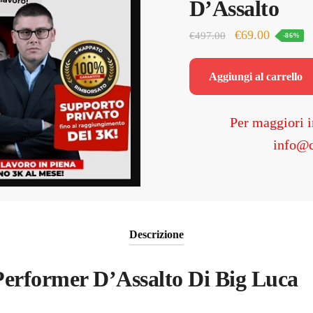
D’Assalto
Il
Il
€
69.00
€
497.00
-86%
prezzo
prezzo
originale
attuale
Aggiungi al carrello
era:
è:
€497.00.
€69.00.
Per maggiori i
info@c
Descrizione
Performer D’Assalto Di Big Luca