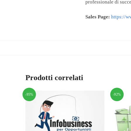
professionale di succ
Sales Page:
https://
Prodotti correlati
-95%
-92%