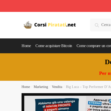
Skip
Skip
to
to
Cerca:
Cerca
navigation
content
Home
Come acquistare Bitcoin
Come comprare un cor
Do
Per m
Home
/
Marketing
/
Vendita
/
Big Luca – Top Performer D’As