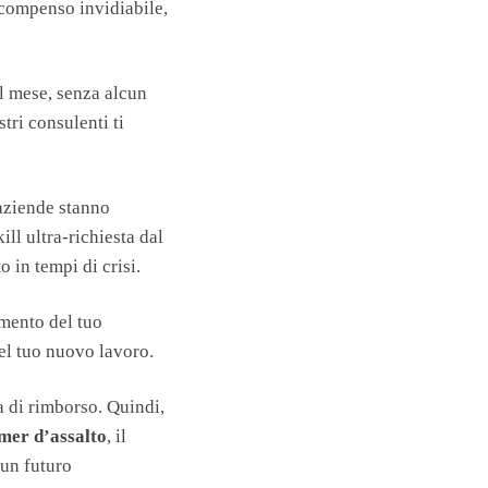
n compenso invidiabile,
al mese, senza alcun
tri consulenti ti
aziende stanno
ill ultra-richiesta dal
o in tempi di crisi.
imento del tuo
nel tuo nuovo lavoro.
ia di rimborso. Quindi,
mer d’assalto
, il
 un futuro