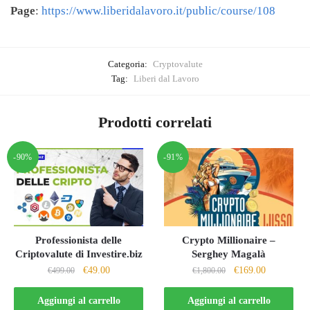
Page
:
https://www.liberidalavoro.it/public/course/108
Categoria:
Cryptovalute
Tag:
Liberi dal Lavoro
Prodotti correlati
-90%
-91%
Professionista delle
Crypto Millionaire –
Criptovalute di Investire.biz
Serghey Magalà
Il
Il
Il
Il
€
49.00
€
169.00
€
499.00
€
1,800.00
prezzo
prezzo
prezzo
prezzo
originale
attuale
originale
attuale
Aggiungi al carrello
Aggiungi al carrello