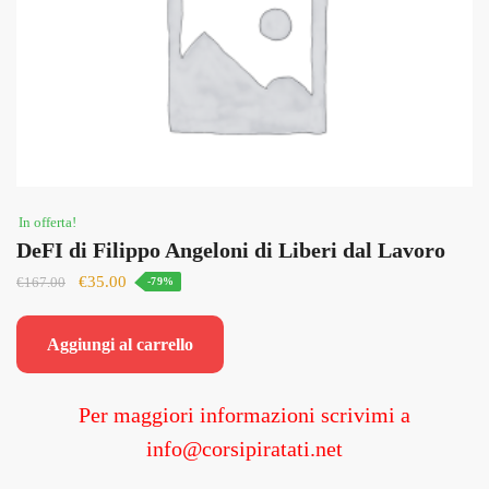
In offerta!
DeFI di Filippo Angeloni di Liberi dal Lavoro
Il
Il
€
35.00
€
167.00
-79%
prezzo
prezzo
originale
attuale
Aggiungi al carrello
era:
è:
€167.00.
€35.00.
Per maggiori informazioni scrivimi a
info@corsipiratati.net