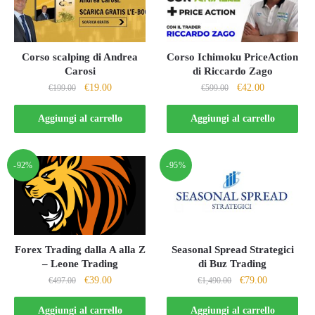
Corso scalping di Andrea
Corso Ichimoku PriceAction
Carosi
di Riccardo Zago
Il
Il
Il
Il
€
19.00
€
42.00
€
199.00
€
599.00
prezzo
prezzo
prezzo
prezzo
originale
attuale
originale
attuale
Aggiungi al carrello
Aggiungi al carrello
era:
è:
era:
è:
€199.00.
€19.00.
€599.00.
€42.00.
-92%
-95%
Forex Trading dalla A alla Z
Seasonal Spread Strategici
– Leone Trading
di Buz Trading
Il
Il
Il
Il
€
39.00
€
79.00
€
497.00
€
1,490.00
prezzo
prezzo
prezzo
prezzo
originale
attuale
originale
attuale
Aggiungi al carrello
Aggiungi al carrello