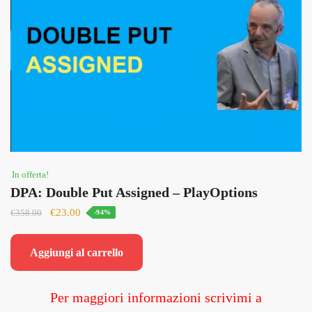
In offerta!
DPA: Double Put Assigned – PlayOptions
Il
Il
€
23.00
€
358.00
-94%
prezzo
prezzo
originale
attuale
Aggiungi al carrello
era:
è:
€358.00.
€23.00.
Per maggiori informazioni scrivimi a