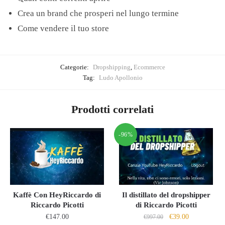
Crea un brand che prosperi nel lungo termine
Come vendere il tuo store
Categorie:
Dropshipping
,
Ecommerce
Tag:
Ludo Apollonio
Prodotti correlati
-96%
Kaffè Con HeyRiccardo di
Il distillato del dropshipper
Riccardo Picotti
di Riccardo Picotti
Il
Il
€
147.00
€
39.00
€
997.00