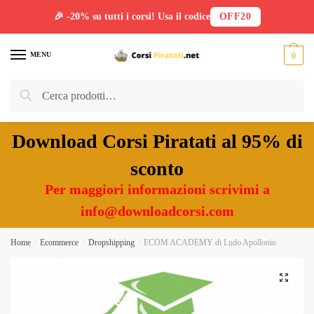
🎉 -20% su tutti i corsi! Usa il codice
OFF20
Skip
Skip
to
to
MENU
0
navigation
content
Cerca:
Cerca
Download Corsi Piratati al 95% di
sconto
Per maggiori informazioni scrivimi a
info@downloadcorsi.com
Home
/
Ecommerce
/
Dropshipping
/
ECOM ACADEMY di Ludo Apollonio
🔍