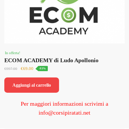
In offerta!
ECOM ACADEMY di Ludo Apollonio
Il
Il
€
69.00
€
997.00
-93%
prezzo
prezzo
originale
attuale
Aggiungi al carrello
era:
è:
€997.00.
€69.00.
Per maggiori informazioni scrivimi a
info@corsipiratati.net