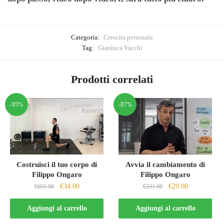
Categoria:
Crescita personale
Tag:
Gianluca Vacchi
Prodotti correlati
-95%
-87%
Costruisci il tuo corpo di
Avvia il cambiamento di
Filippo Ongaro
Filippo Ongaro
Il
Il
Il
Il
€
34.00
€
29.00
€
691.00
€
231.00
prezzo
prezzo
prezzo
prezzo
originale
attuale
originale
attuale
Aggiungi al carrello
Aggiungi al carrello
era:
è:
era:
è: