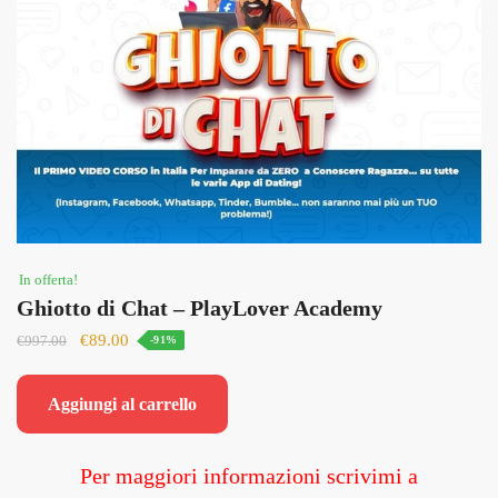
In offerta!
Ghiotto di Chat – PlayLover Academy
Il
Il
€
89.00
€
997.00
-91%
prezzo
prezzo
originale
attuale
Aggiungi al carrello
era:
è:
€997.00.
€89.00.
Per maggiori informazioni scrivimi a