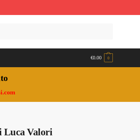
€
0.00
0
nto
i.com
i Luca Valori