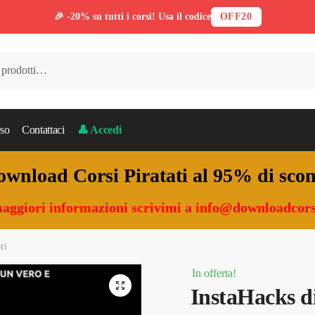
🎉 -20% su tutti i corsi! Usa il codice
OFF20
so
Contattaci
👤 Accedi
wnload Corsi Piratati al 95% di sco
aggiori informazioni scrivimi a
info@downloadcors
ri
In offerta!
🔍
InstaHacks d