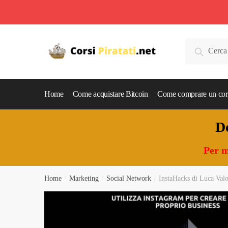
Skip
Skip
to
to
Cerca:
Cerca
navigation
content
Home
Come acquistare Bitcoin
Come comprare un cor
Do
Per m
Home
/
Marketing
/
Social Network
/
InstaHacks di Luca Valo