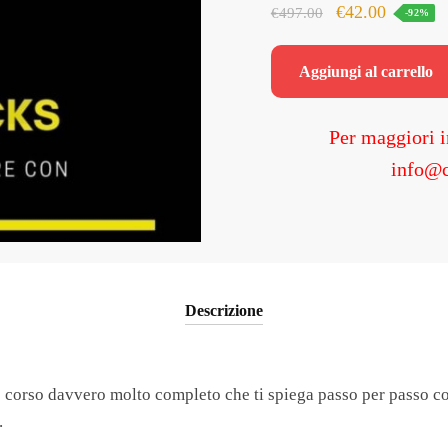
Il
Il
€
42.00
€
497.00
-92%
prezzo
prezzo
originale
attuale
Aggiungi al carrello
era:
è:
€497.00.
€42.00.
Per maggiori i
info@c
Descrizione
 corso davvero molto completo che ti spiega passo per passo 
.