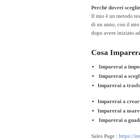
Perchè dovrei scegli
Il mio è un metodo tes
di un anno, con il mi
dopo avere iniziato a
Cosa Imparera
Imparerai a impos
​
Imparerai a
scegl
Imparerai a trasfo
Imparerai a
crear
Imparerai a
usare
​
Imparerai a
guada
Sales Page :
https://i