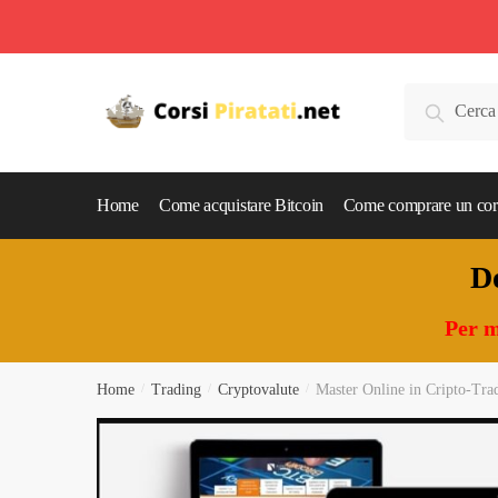
Skip
Skip
to
to
Cerca:
Cerca
navigation
content
Home
Come acquistare Bitcoin
Come comprare un cor
Do
Per m
Home
/
Trading
/
Cryptovalute
/
Master Online in Cripto-Trad