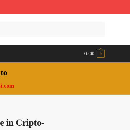
€
0.00
0
nto
i.com
e in Cripto-