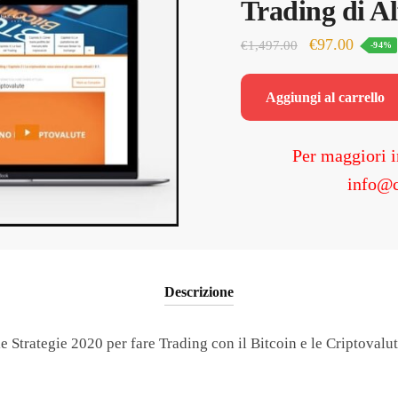
Trading di Al
Il
Il
€
97.00
€
1,497.00
-94%
prezzo
prezzo
originale
attuale
Aggiungi al carrello
era:
è:
€1,497.00.
€97.00
Per maggiori i
info@c
Descrizione
e Strategie 2020 per fare Trading con il Bitcoin e le Criptovalut