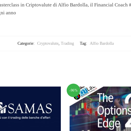
sterclass in Criptovalute di Alfio Bardolla, il Financial Coach 
gni anno
Categorie:
Cryptovalute
,
Trading
Tag:
Alfio Bardolla
-96%