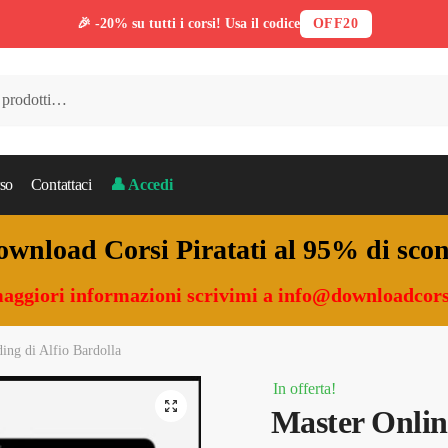
🎉 -20% su tutti i corsi! Usa il codice
OFF20
so
Contattaci
👤 Accedi
wnload Corsi Piratati al 95% di sco
aggiori informazioni scrivimi a
info@downloadcors
ing di Alfio Bardolla
In offerta!
🔍
Master Onlin