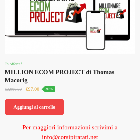
In offerta!
MILLION ECOM PROJECT di Thomas
Macorig
Il
Il
€
97.00
€
3,000.00
-97%
prezzo
prezzo
originale
attuale
Aggiungi al carrello
era:
è:
€3,000.00.
€97.00.
Per maggiori informazioni scrivimi a
info@corsipiratati.net