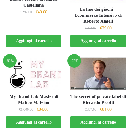
Castellana
La fine dei giochi +
Il
Il
€
49.00
€
297.00
Ecommerce Intensivo di
prezzo
prezzo
Roberto Angeli
originale
attuale
Il
Il
€
29.00
€
297.00
era:
è:
prezzo
prezzo
€297.00.
€49.00.
originale
attuale
Aggiungi al carrello
Aggiungi al carrello
era:
è:
€297.00.
€29.00.
-92%
-92%
My Brand Lab Master di
The secret of private label di
Matteo Malvino
Riccardo Picotti
Il
Il
Il
Il
€
84.00
€
84.00
€
1,000.00
€
997.00
prezzo
prezzo
prezzo
prezzo
originale
attuale
originale
attuale
Aggiungi al carrello
Aggiungi al carrello
era:
è:
era:
è: