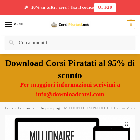
🎉 -20% su tutti i corsi! Usa il codice
OFF20
Skip
Skip
to
to
MENU
0
navigation
content
Cerca:
Cerca
Download Corsi Piratati al 95% di
sconto
Per maggiori informazioni scrivimi a
info@downloadcorsi.com
Home
/
Ecommerce
/
Dropshipping
/
MILLION ECOM PROJECT di Thomas Macorig
🔍