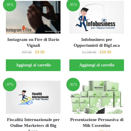
-91%
-95%
Instagram on Fire di Dario
Infobusiness per
Vignali
Opportunisti di BigLuca
Il
Il
Il
Il
€
9.00
€
69.00
€
97.00
€
1,500.00
prezzo
prezzo
prezzo
prezzo
originale
attuale
originale
attuale
Aggiungi al carrello
Aggiungi al carrello
era:
è:
era:
è:
€97.00.
€9.00.
€1,500.00.
€69.00.
-97%
-92%
Fiscalità Internazionale per
Presentazione Persuasiva di
Online Marketers di Big
Mik Cosentino