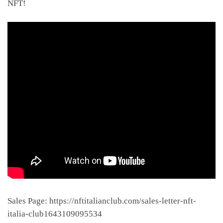
NFT!
Sales Page: https://nftitalianclub.com/sales-letter-nft-
italia-club1643109095534