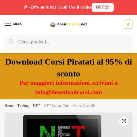
🎉 -20% su tutti i corsi! Usa il codice
OFF20
Skip
Skip
to
to
MENU
0
navigation
content
Cerca:
Cerca
Download Corsi Piratati al 95% di
sconto
Per maggiori informazioni scrivimi a
info@downloadcorsi.com
Home
/
Trading
/
NFT
/
NFT Italian Club – Marco Cappelli
🔍