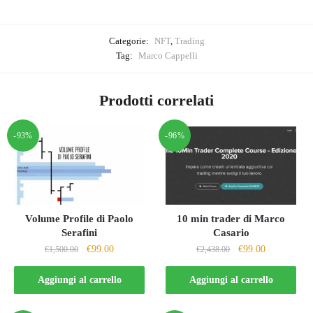
Categorie:
NFT
,
Trading
Tag:
Marco Cappelli
Prodotti correlati
-93%
-96%
Volume Profile di Paolo
10 min trader di Marco
Serafini
Casario
Il
Il
Il
Il
€
99.00
€
99.00
€
1,500.00
€
2,438.00
prezzo
prezzo
prezzo
prezzo
originale
attuale
originale
attuale
Aggiungi al carrello
Aggiungi al carrello
era:
è:
era:
è:
€1,500.00.
€99.00.
€2,438.00.
€99.00.