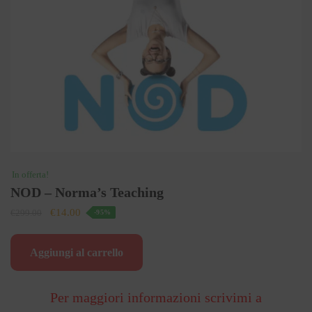
In offerta!
NOD – Norma’s Teaching
Il
Il
€
14.00
€
299.00
-95%
prezzo
prezzo
originale
attuale
Aggiungi al carrello
era:
è:
€299.00.
€14.00.
Per maggiori informazioni scrivimi a