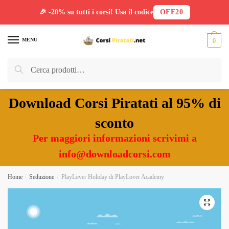
🎉 -20% su tutti i corsi! Usa il codice
OFF20
Skip
Skip
to
to
MENU
0
navigation
content
Cerca:
Cerca
Download Corsi Piratati al 95% di
sconto
Per maggiori informazioni scrivimi a
info@downloadcorsi.com
Home
/
Seduzione
/
PlayLover Holiday di PlayLover Academy
🔍