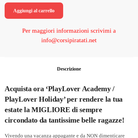
originale
attuale
Aggiungi al carrello
era:
è:
€399.00.
€49.00.
Per maggiori informazioni scrivimi a
info@corsipiratati.net
Descrizione
Acquista ora ‘PlayLover Academy /
PlayLover Holiday’ per rendere la tua
estate la MIGLIORE di sempre
circondato da tantissime belle ragazze!
Vivendo una vacanza appagante e da NON dimenticare