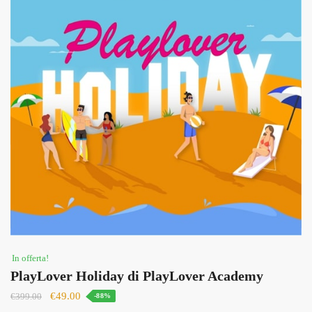
In offerta!
PlayLover Holiday di PlayLover Academy
Il
Il
€
49.00
€
399.00
-88%
prezzo
prezzo