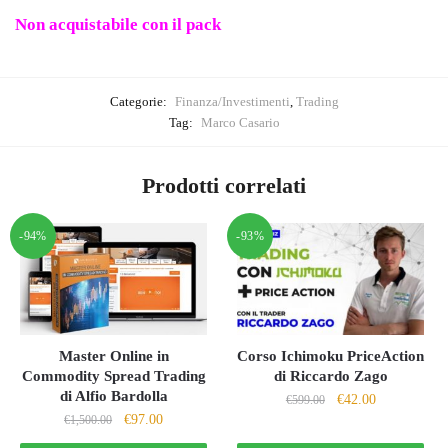
Non acquistabile con il pack
Categorie:
Finanza/Investimenti
,
Trading
Tag:
Marco Casario
Prodotti correlati
-94%
-93%
Master Online in
Corso Ichimoku PriceAction
Commodity Spread Trading
di Riccardo Zago
di Alfio Bardolla
Il
Il
€
42.00
€
599.00
Il
Il
€
97.00
€
1,500.00
prezzo
prezzo
prezzo
prezzo
originale
attuale