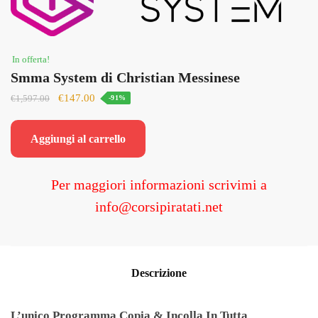
In offerta!
Smma System di Christian Messinese
Il
Il
€
147.00
€
1,597.00
-91%
prezzo
prezzo
originale
attuale
Aggiungi al carrello
era:
è:
€1,597.00.
€147.00.
Per maggiori informazioni scrivimi a
info@corsipiratati.net
Descrizione
L’unico Programma Copia & Incolla In Tutta