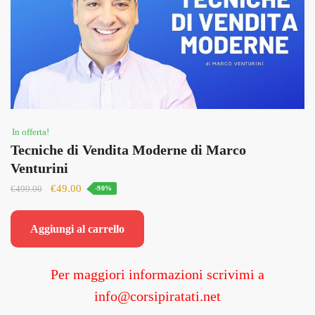
In offerta!
Tecniche di Vendita Moderne di Marco
Venturini
Il
Il
€
49.00
€
499.00
-90%
prezzo
prezzo
originale
attuale
Aggiungi al carrello
era:
è:
€499.00.
€49.00.
Per maggiori informazioni scrivimi a
info@corsipiratati.net