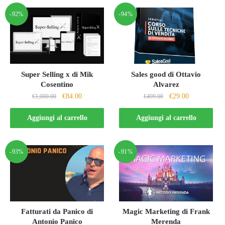
-92%
-94%
Super Selling x di Mik
Sales good di Ottavio
Cosentino
Alvarez
Il
Il
Il
Il
€
84.00
€
29.00
€
1,000.00
€
499.00
prezzo
prezzo
prezzo
prezzo
originale
attuale
originale
attuale
Aggiungi al carrello
Aggiungi al carrello
era:
è:
era:
è:
€1,000.00.
€84.00.
€499.00.
€29.00.
-93%
-91%
Fatturati da Panico di
Magic Marketing di Frank
Antonio Panico
Merenda