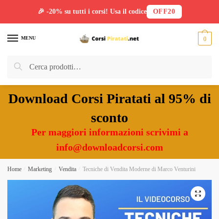
🎉 -20% su tutti i corsi! Usa il codice
OFF20
Skip
Skip
to
to
MENU
0
navigation
content
Cerca:
Cerca
Download Corsi Piratati al 95% di
sconto
Per maggiori informazioni scrivimi a
info@downloadcorsi.com
Home
/
Marketing
/
Vendita
/
Tecniche di Vendita Moderne di Marco Venturini
🔍