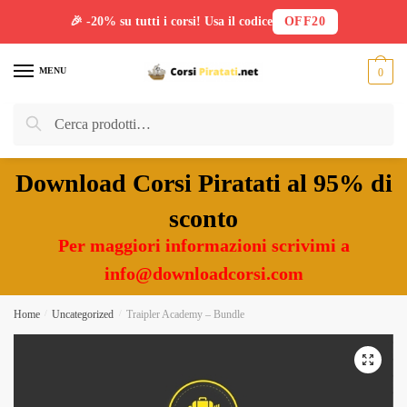
🎉 -20% su tutti i corsi! Usa il codice
OFF20
Skip
Skip
to
to
MENU
0
navigation
content
Cerca:
Cerca
Download Corsi Piratati al 95% di
sconto
Per maggiori informazioni scrivimi a
info@downloadcorsi.com
Home
/
Uncategorized
/
Traipler Academy – Bundle
🔍