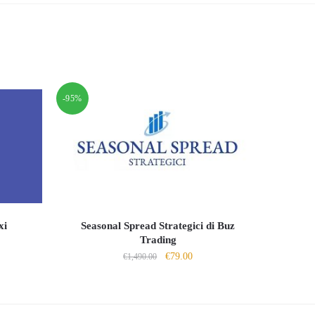
-95%
xi
Seasonal Spread Strategici di Buz
Trading
Il
Il
€
79.00
zo
€
1,490.00
prezzo
prezzo
ale
originale
attuale
era:
è:
00.