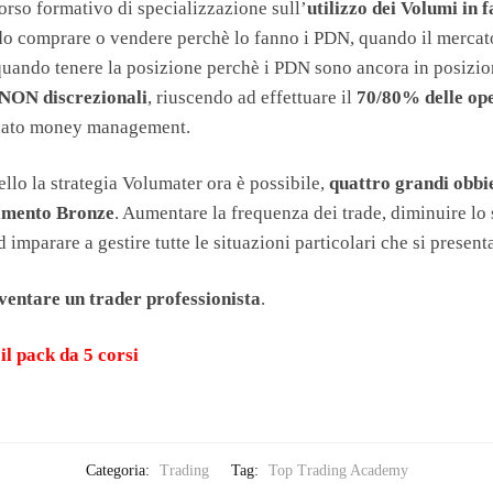
orso formativo di specializzazione sull’
utilizzo dei Volumi in f
 comprare o vendere perchè lo fanno i PDN, quando il mercato
quando tenere la posizione perchè i PDN sono ancora in posizione
 NON discrezionali
, riuscendo ad effettuare il
70/80% delle ope
uato money management.
vello la strategia Volumater ora è possibile,
quattro grandi obbie
namento Bronze
. Aumentare la frequenza dei trade, diminuire lo
ed imparare a gestire tutte le situazioni particolari che si present
ventare un trader professionista
.
il pack da 5 corsi
Categoria:
Trading
Tag:
Top Trading Academy