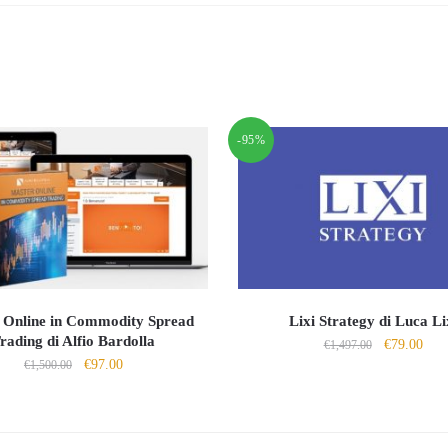
-95%
 Online in Commodity Spread
Lixi Strategy di Luca Li
rading di Alfio Bardolla
Il
Il
€
79.00
€
1,497.00
Il
Il
€
97.00
€
1,500.00
prezzo
prez
prezzo
prezzo
originale
attu
originale
attuale
era:
è:
era:
è:
€1,497.00.
€79.