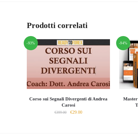
Prodotti correlati
-93%
-94%
Corso sui Segnali Divergenti di Andrea
Master
Carosi
T
Il
Il
€
29.00
€
399.00
prezzo
prezzo
originale
attuale
era:
è: