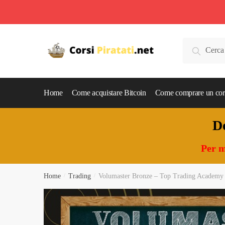
Skip
Skip
to
to
Cerca:
Cerca
navigation
content
Home
Come acquistare Bitcoin
Come comprare un cor
Do
Per m
Home
/
Trading
/
Volumaster Bronze – Top Trading Academy