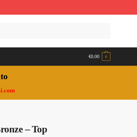
€
0.00
0
nto
i.com
ronze – Top