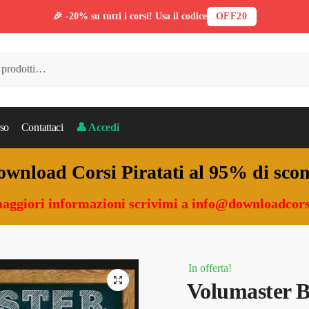
🎉 -20% su tutti i corsi! Usa il codice
OFF20
so
Contattaci
👤 Accedi
wnload Corsi Piratati al 95% di sco
aggiori informazioni scrivimi a
info@downloadcors
In offerta!
🔍
Volumaster B