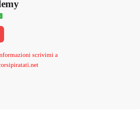
demy
%
o
e
00.
nformazioni scrivimi a
orsipiratati.net