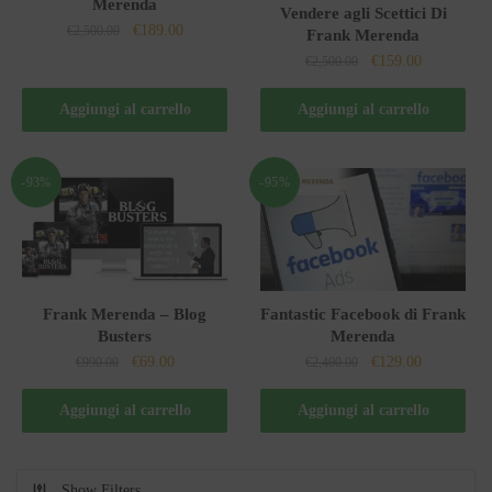
Merenda
Vendere agli Scettici Di
Il
Il
€
189.00
€
2,500.00
Frank Merenda
prezzo
prezzo
Il
Il
€
159.00
€
2,500.00
originale
attuale
prezzo
prezzo
era:
è:
originale
attuale
Aggiungi al carrello
Aggiungi al carrello
€2,500.00.
€189.00.
era:
è:
€2,500.00.
€159.00.
-93%
-95%
Frank Merenda – Blog
Fantastic Facebook di Frank
Busters
Merenda
Il
Il
Il
Il
€
69.00
€
129.00
€
990.00
€
2,400.00
prezzo
prezzo
prezzo
prezzo
originale
attuale
originale
attuale
Aggiungi al carrello
Aggiungi al carrello
era:
è:
era:
è:
€990.00.
€69.00.
€2,400.00.
€129.00.
Show Filters