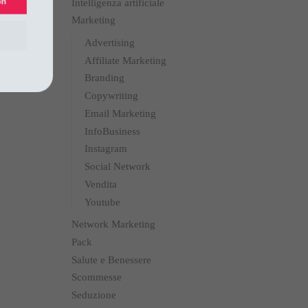
Intelligenza artificiale
upon
Marketing
Advertising
Affiliate Marketing
Branding
Copywriting
Email Marketing
InfoBusiness
Instagram
Social Network
Vendita
Youtube
Network Marketing
Pack
Salute e Benessere
Scommesse
Seduzione