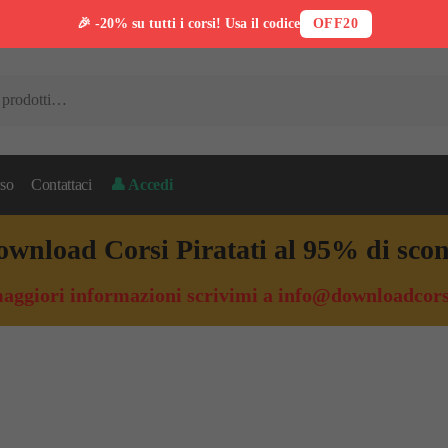
🎉 -20% su tutti i corsi! Usa il codice
OFF20
so
Contattaci
👤 Accedi
wnload Corsi Piratati al 95% di sco
aggiori informazioni scrivimi a
info@downloadcors