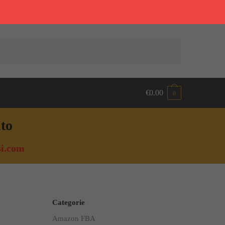
€
0.00
0
nto
i.com
Categorie
Amazon FBA