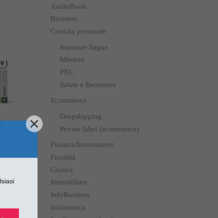
AudioBook
Business
Crescita personale
Imparare lingue
Mindset
PNL
Salute e Benessere
Ecommerce
Dropshipping
o
Private label (ecommerce)
Finanza/Investimenti
Fiscalità
Grafica
alsiasi
Immobiliare
InfoBusiness
Informatica