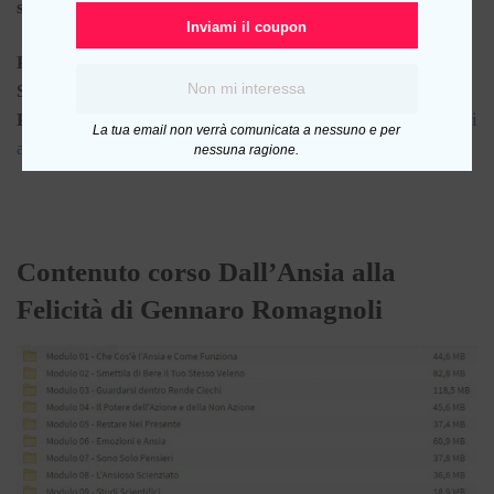
sia più un problema per te
.
Inviami il coupon
Prima lezione
:
https://tinyurl.com/wvhgza2
Non mi interessa
Sales
Page
:
https://online.sviluppopersonalescientifico.com/ansi
La tua email non verrà comunicata a nessuno e per
a-sp/
nessuna ragione.
Contenuto corso Dall’Ansia alla
Felicità di Gennaro Romagnoli