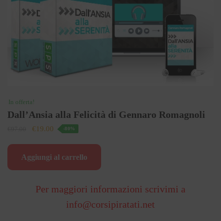
In offerta!
Dall’Ansia alla Felicità di Gennaro Romagnoli
Il
Il
€
19.00
€
97.00
-80%
prezzo
prezzo
originale
attuale
Aggiungi al carrello
era:
è:
€97.00.
€19.00.
Per maggiori informazioni scrivimi a
info@corsipiratati.net