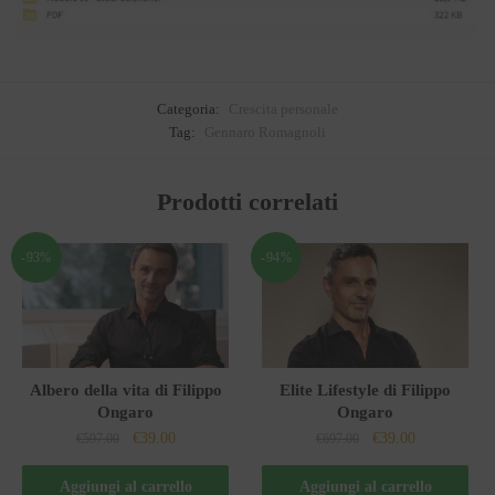
Categoria:
Crescita personale
Tag:
Gennaro Romagnoli
Prodotti correlati
-93%
-94%
Albero della vita di Filippo
Elite Lifestyle di Filippo
Ongaro
Ongaro
Il
Il
Il
Il
€
39.00
€
39.00
€
597.00
€
697.00
prezzo
prezzo
prezzo
prezzo
originale
attuale
originale
attuale
Aggiungi al carrello
Aggiungi al carrello