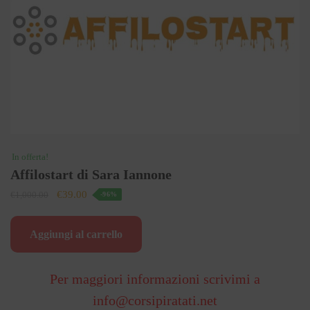
In offerta!
Affilostart di Sara Iannone
Il
Il
€
39.00
€
1,000.00
-96%
prezzo
prezzo
originale
attuale
Aggiungi al carrello
era:
è:
€1,000.00.
€39.00.
Per maggiori informazioni scrivimi a
info@corsipiratati.net