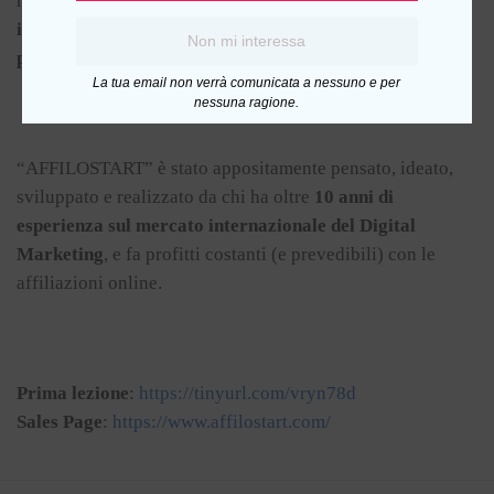
risultato in questo settore.
Non importa se ti consideri un
imbranato… “AFFILOSTART” potrà portarti al
Non mi interessa
profitto
.
La tua email non verrà comunicata a nessuno e per
nessuna ragione.
“AFFILOSTART” è stato appositamente pensato, ideato,
sviluppato e realizzato da chi ha oltre
10 anni di
esperienza sul mercato internazionale del Digital
Marketing
, e fa profitti costanti (e prevedibili) con le
affiliazioni online.
Prima lezione
:
https://tinyurl.com/vryn78d
Sales Page
:
https://www.affilostart.com/