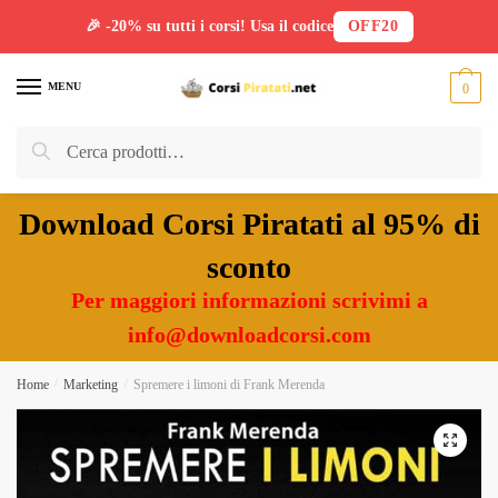
🎉 -20% su tutti i corsi! Usa il codice
OFF20
Skip
Skip
to
to
MENU
0
navigation
content
Cerca:
Cerca
Download Corsi Piratati al 95% di
sconto
Per maggiori informazioni scrivimi a
info@downloadcorsi.com
Home
/
Marketing
/
Spremere i limoni di Frank Merenda
🔍