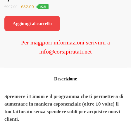
Il
Il
€
82.00
€
997.00
-92%
prezzo
prezzo
originale
attuale
Aggiungi al carrello
era:
è:
€997.00.
€82.00.
Per maggiori informazioni scrivimi a
info@corsipiratati.net
Descrizione
Spremere i Limoni è il programma che ti permetterà di
aumentare in maniera esponenziale (oltre 10 volte) il
tuo fatturato senza spendere soldi per acquisire nuovi
clienti.