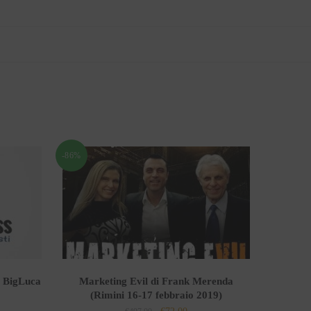
-86%
i BigLuca
Marketing Evil di Frank Merenda
(Rimini 16-17 febbraio 2019)
Il
Il