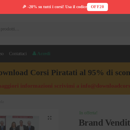
🎉 -20% su tutti i corsi! Usa il codice
OFF20
so
Contattaci
👤 Accedi
wnload Corsi Piratati al 95% di sco
aggiori informazioni scrivimi a
info@downloadcors
nda
In offerta!
🔍
Brand Vendit