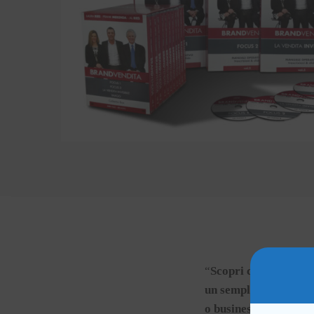
“
Scopri come forgia
un semplice element
o business che vorrai