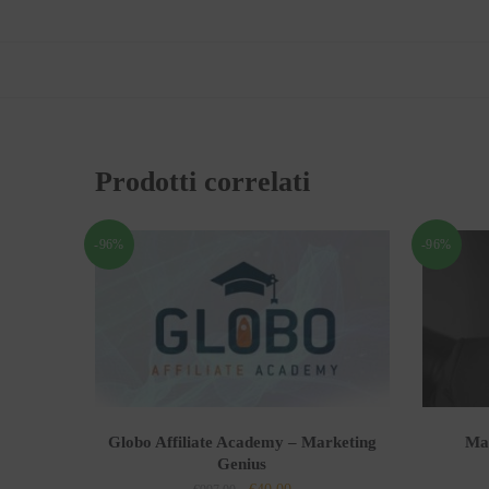
Prodotti correlati
-96%
-96%
Globo Affiliate Academy – Marketing
Mas
Genius
Il
Il