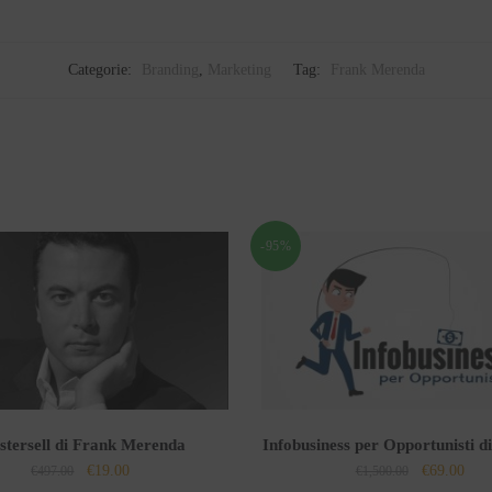
Categorie:
Branding
,
Marketing
Tag:
Frank Merenda
-95%
tersell di Frank Merenda
Infobusiness per Opportunisti d
Il
Il
Il
Il
€
19.00
€
69.00
€
497.00
€
1,500.00