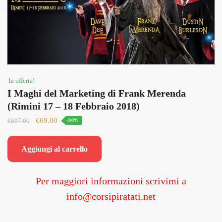
In offerta!
I Maghi del Marketing di Frank Merenda
(Rimini 17 – 18 Febbraio 2018)
Il
Il
€
69.00
€
697.00
-90%
prezzo
prezzo
originale
attuale
Aggiungi al carrello
era:
è:
€697.00.
€69.00.
Per maggiori informazioni scrivimi a
info@corsipiratati.net