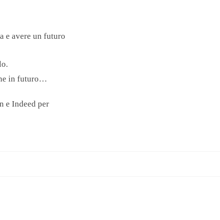
a e avere un futuro
lo.
che in futuro…
in e Indeed per