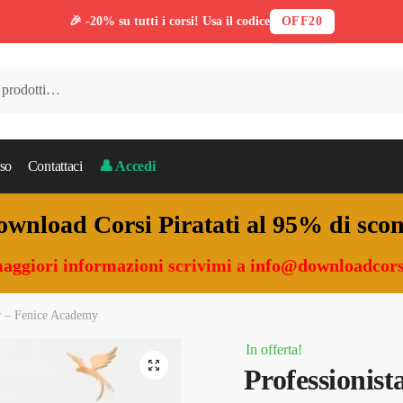
🎉 -20% su tutti i corsi! Usa il codice
OFF20
so
Contattaci
👤 Accedi
wnload Corsi Piratati al 95% di sco
aggiori informazioni scrivimi a
info@downloadcors
r – Fenice Academy
In offerta!
🔍
Professionis