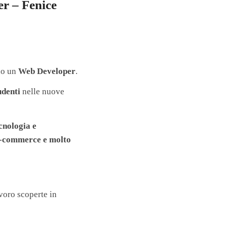
er – Fenice
do un
Web Developer
.
udenti
nelle nuove
cnologia e
, e-commerce e molto
voro scoperte in