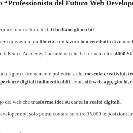
so “Professionista del Futuro Web Develop
vorare in un settore tech
ti brillano gli occhi
?
riera ottenendo più
libertà
e un lavoro
ben retribuito
diventan
o di Fenice Academy, l’accademia che ha formato oltre
4000 St
una figura estremamente poliedrica, che
mescola creatività, te
sperienze digitali indimenticabili
, come
siti web, app, giochi
go del web che
trasforma idee su carta in realtà digitali
.
eloper non solo potrai contare su oltre 35.000 le posizioni la