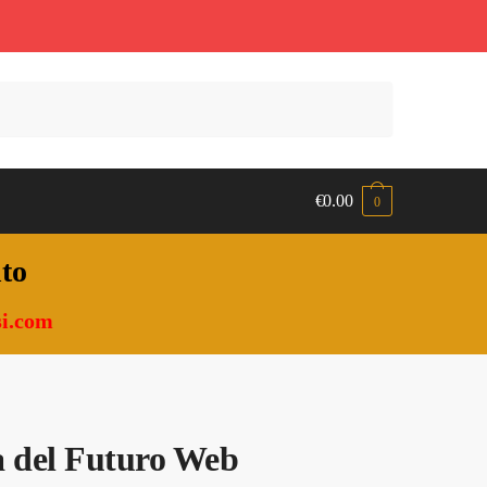
€
0.00
0
nto
i.com
ta del Futuro Web