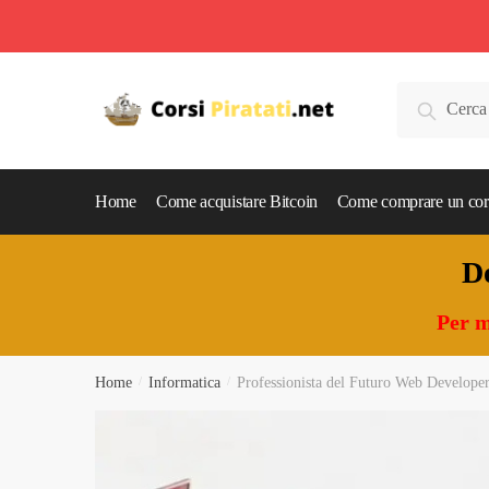
Skip
Skip
to
to
Cerca:
Cerca
navigation
content
Home
Come acquistare Bitcoin
Come comprare un cor
Do
Per m
Home
/
Informatica
/
Professionista del Futuro Web Develope