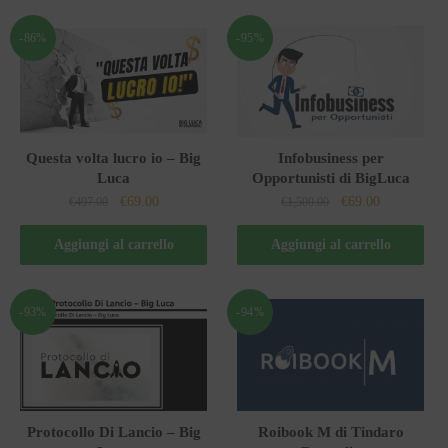
-86%
-95%
Questa volta lucro io – Big
Infobusiness per
Luca
Opportunisti di BigLuca
Il
Il
Il
Il
€
69.00
€
69.00
€
497.00
€
1,500.00
prezzo
prezzo
prezzo
prezzo
originale
attuale
originale
attuale
Aggiungi al carrello
Aggiungi al carrello
era:
è:
era:
è:
€497.00.
€69.00.
€1,500.00.
€69.00.
-93%
-94%
Protocollo Di Lancio – Big
Roibook M di Tindaro